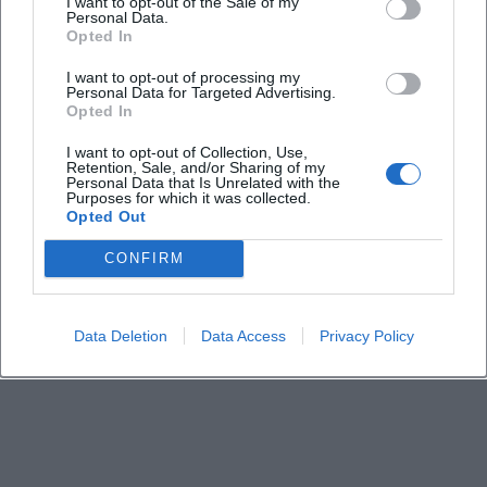
I want to opt-out of the Sale of my
Personal Data.
Opted In
Wie viel kostet der Eintritt?
I want to opt-out of processing my
Personal Data for Targeted Advertising.
Wie ist die Barrierefreiheit vor Ort?
Opted In
I want to opt-out of Collection, Use,
Findet das Festival bei jedem Wetter statt?
Retention, Sale, and/or Sharing of my
Personal Data that Is Unrelated with the
Purposes for which it was collected.
Opted Out
CONFIRM
Data Deletion
Data Access
Privacy Policy