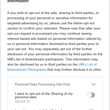
Information
Map unavailable
Open in Google Maps
If you wish to opt-out of the sale, sharing to third parties, or
processing of your personal or sensitive information for
targeted advertising by us, please use the below opt-out
section to confirm your selection. Please note that after your
opt-out request is processed you may continue seeing
interest-based ads based on personal information utilized by
us or personal information disclosed to third parties prior to
your opt-out. You may separately opt-out of the further
disclosure of your personal information by third parties on the
IAB’s list of downstream participants. This information may
Häufig gestellte Fragen
also be disclosed by us to third parties on the
IAB’s List of
Downstream Participants
that may further disclose it to other
third parties.
Wann beginnt das THD Summerfestival?
Personal Data Processing Opt Outs
Wo findet das Festival statt?
I want to opt-out of the Sharing of my
personal data.
Opted In
Was erwartet mich beim THD Summerfestival?