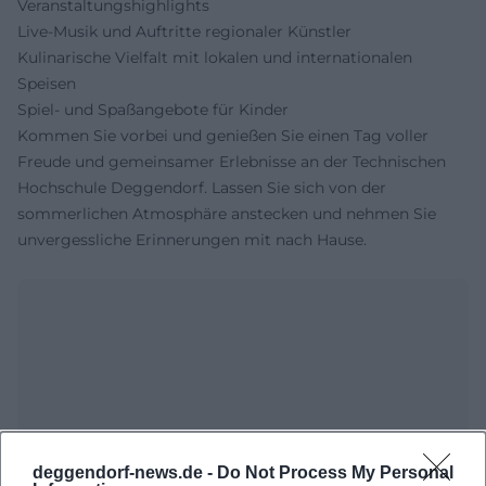
Veranstaltungshighlights
Live-Musik und Auftritte regionaler Künstler
Kulinarische Vielfalt mit lokalen und internationalen
Speisen
Spiel- und Spaßangebote für Kinder
Kommen Sie vorbei und genießen Sie einen Tag voller
Freude und gemeinsamer Erlebnisse an der Technischen
Hochschule Deggendorf. Lassen Sie sich von der
sommerlichen Atmosphäre anstecken und nehmen Sie
unvergessliche Erinnerungen mit nach Hause.
deggendorf-news.de -
Do Not Process My Personal