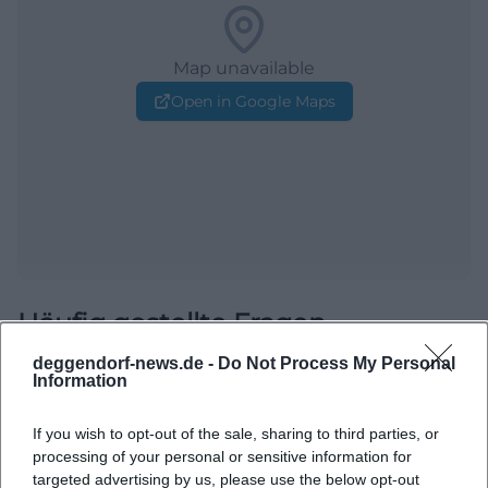
Map unavailable
Open in Google Maps
Häufig gestellte Fragen
deggendorf-news.de -
Do Not Process My Personal
Information
Wann findet die Tauschparty statt?
If you wish to opt-out of the sale, sharing to third parties, or
processing of your personal or sensitive information for
Wo befindet sich die Stadtbibliothek?
targeted advertising by us, please use the below opt-out