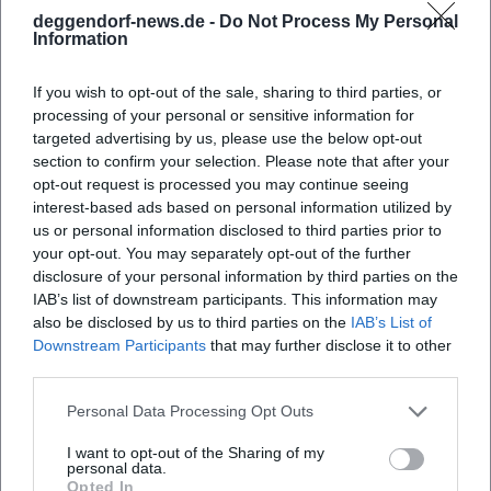
Häufig gestellte Fragen
deggendorf-news.de -
Do Not Process My Personal
Information
Wann findet die Veranstaltung statt?
If you wish to opt-out of the sale, sharing to third parties, or
processing of your personal or sensitive information for
targeted advertising by us, please use the below opt-out
Wo befindet sich der Veranstaltungsort?
section to confirm your selection. Please note that after your
opt-out request is processed you may continue seeing
interest-based ads based on personal information utilized by
Was kann ich bei der Veranstaltung erwarten?
us or personal information disclosed to third parties prior to
your opt-out. You may separately opt-out of the further
disclosure of your personal information by third parties on the
Ist der Eintritt kostenpflichtig?
IAB’s list of downstream participants. This information may
also be disclosed by us to third parties on the
IAB’s List of
Gibt es Parkmöglichkeiten?
Downstream Participants
that may further disclose it to other
third parties.
Ist die Veranstaltung drinnen oder draußen?
Personal Data Processing Opt Outs
I want to opt-out of the Sharing of my
personal data.
Opted In