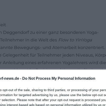
eit
n Deggendorf zu einer ganz besonderen Yoga-
n Teilnehmer in die Welt des
Flow to YinYoga
tspannte Bewegungs- und Atemarbeit konzentriert.
 Gelegenheit für Teilnehmer jeden Niveaus, Körp
r Anleitung eines erfahrenen Yogalehrers wird die
u ruhigen Yin-Positionen führen, die für ihre tie
rf-news.de -
Do Not Process My Personal Information
friedliche Atmosphäre ist, können Sie den
to opt-out of the sale, sharing to third parties, or processing of your per
 Energie tanken. Die Teilnehmer werden eingelade
formation for targeted advertising by us, please use the below opt-out s
r selection. Please note that after your opt-out request is processed y
me Kleidung zu tragen. Es erwartet Sie eine
eing interest-based ads based on personal information utilized by us or