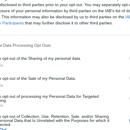
 sowohl körperlich als auch geistig wohltuend ist
disclosed to third parties prior to your opt-out. You may separately opt-
losure of your personal information by third parties on the IAB’s list of
. This information may also be disclosed by us to third parties on the
IA
Participants
that may further disclose it to other third parties.
ne
l Data Processing Opt Outs
Yogalehrern
tunde voller Achtsamkeit und innerer Balance.
o opt-out of the Sharing of my personal data.
In
o opt-out of the Sale of my Personal Data.
In
to opt-out of processing my Personal Data for Targeted
ing.
In
o opt-out of Collection, Use, Retention, Sale, and/or Sharing
ersonal Data that Is Unrelated with the Purposes for which it
lected.
p unavailable
Out