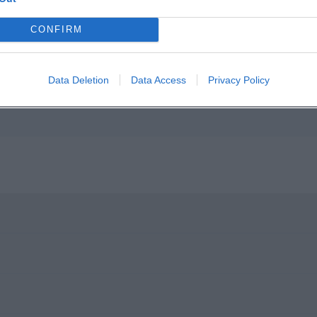
n in Google Maps
CONFIRM
Data Deletion
Data Access
Privacy Policy
?