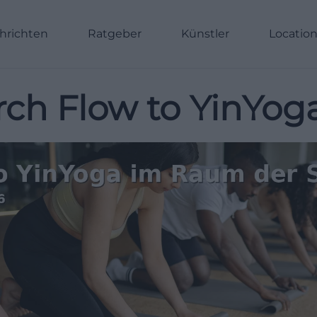
hrichten
Ratgeber
Künstler
Locatio
rch Flow to YinYog