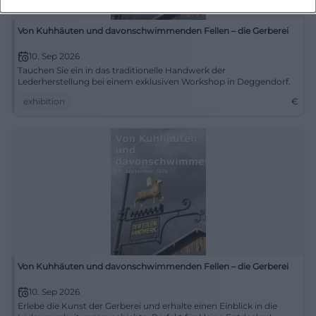
Von Kuhhäuten und davonschwimmenden Fellen – die Gerberei
10. Sep 2026
Tauchen Sie ein in das traditionelle Handwerk der
Lederherstellung bei einem exklusiven Workshop in Deggendorf.
exhibition
€
Von Kuhhäuten und davonschwimmenden Fellen – die Gerberei
10. Sep 2026
Erlebe die Kunst der Gerberei und erhalte einen Einblick in die