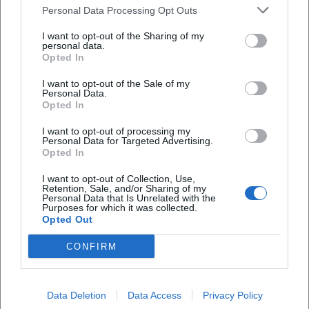
Personal Data Processing Opt Outs
I want to opt-out of the Sharing of my
personal data.
Opted In
I want to opt-out of the Sale of my
Personal Data.
Opted In
Glow & Flow Pilates mit Jacqueline Gruber
I want to opt-out of processing my
9. Sep 2026
Personal Data for Targeted Advertising.
Entdecken Sie harmonische Bewegung mit Jacqueline Gruber im
Opted In
Raum der Stille am 9. September 2026. Entspannung garantiert!
Sport
€
I want to opt-out of Collection, Use,
Retention, Sale, and/or Sharing of my
Personal Data that Is Unrelated with the
Purposes for which it was collected.
Opted Out
CONFIRM
Data Deletion
Data Access
Privacy Policy