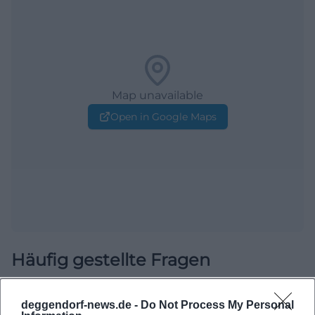
Map unavailable
Open in Google Maps
Häufig gestellte Fragen
deggendorf-news.de -
Do Not Process My Personal
Wie lange dauert die Kinderstadtführung?