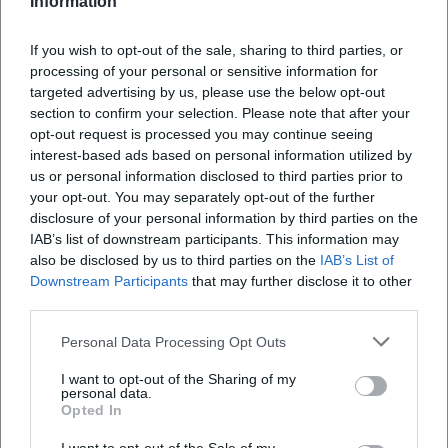
Information
Wo findet die Kinderstadtführung statt?
If you wish to opt-out of the sale, sharing to third parties, or
processing of your personal or sensitive information for
targeted advertising by us, please use the below opt-out
Was können die Kinder während der
section to confirm your selection. Please note that after your
Stadtführung erwarten?
opt-out request is processed you may continue seeing
interest-based ads based on personal information utilized by
us or personal information disclosed to third parties prior to
Wie viel kostet die Teilnahme an der
your opt-out. You may separately opt-out of the further
Kinderstadtführung?
disclosure of your personal information by third parties on the
IAB’s list of downstream participants. This information may
also be disclosed by us to third parties on the
IAB’s List of
Ist die Stadtführung für Rollstuhlfahrer geeignet?
Downstream Participants
that may further disclose it to other
third parties.
Findet die Führung bei jedem Wetter statt?
Personal Data Processing Opt Outs
I want to opt-out of the Sharing of my
personal data.
Opted In