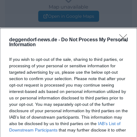
Map unavailable
Open in Google Maps
deggendorf-news.de -
Do Not Process My Personal
Information
If you wish to opt-out of the sale, sharing to third parties, or
processing of your personal or sensitive information for
targeted advertising by us, please use the below opt-out
Häufig gestellte Fragen
section to confirm your selection. Please note that after your
opt-out request is processed you may continue seeing
interest-based ads based on personal information utilized by
us or personal information disclosed to third parties prior to
Wann findet das Weiße Dinner statt?
your opt-out. You may separately opt-out of the further
disclosure of your personal information by third parties on the
Wo ist der Veranstaltungsort?
IAB’s list of downstream participants. This information may
also be disclosed by us to third parties on the
IAB’s List of
Downstream Participants
that may further disclose it to other
Was erwartet mich beim Weißen Dinner?
third parties.