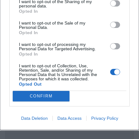
I want to opt-out of the Sharing of my
personal data.
Opted In
I want to opt-out of the Sale of my
Personal Data.
Häufig gestellte Fragen
Opted In
I want to opt-out of processing my
Personal Data for Targeted Advertising.
Wann beginnt das Konzert?
Opted In
I want to opt-out of Collection, Use,
Retention, Sale, and/or Sharing of my
Wo findet das Konzert statt?
Personal Data that Is Unrelated with the
Purposes for which it was collected.
Opted Out
Was kann ich bei dem Konzert erwarten?
CONFIRM
Wie viel kostet der Eintritt?
Data Deletion
Data Access
Privacy Policy
Ist der Veranstaltungsort barrierefrei?