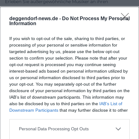
Erleben Sie außergewöhnliche Musiker an ihren
Instrumenten.
Genießen Sie eine Mischung verschiedener Kulturen und
deggendorf-news.de -
Do Not Process My Personal
Information
Klänge.
If you wish to opt-out of the sale, sharing to third parties, or
processing of your personal or sensitive information for
targeted advertising by us, please use the below opt-out
section to confirm your selection. Please note that after your
opt-out request is processed you may continue seeing
interest-based ads based on personal information utilized by
us or personal information disclosed to third parties prior to
your opt-out. You may separately opt-out of the further
disclosure of your personal information by third parties on the
IAB’s list of downstream participants. This information may
Map unavailable
also be disclosed by us to third parties on the
IAB’s List of
Open in Google Maps
Downstream Participants
that may further disclose it to other
third parties.
Personal Data Processing Opt Outs