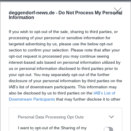
deggendorf-news.de -
Do Not Process My Personal
Häufig gestellte Fragen
Information
If you wish to opt-out of the sale, sharing to third parties, or
Wann findet die Veranstaltung statt?
processing of your personal or sensitive information for
targeted advertising by us, please use the below opt-out
section to confirm your selection. Please note that after your
Wo genau ist die Veranstaltung?
opt-out request is processed you may continue seeing
interest-based ads based on personal information utilized by
us or personal information disclosed to third parties prior to
Was erwartet mich bei der Veranstaltung?
your opt-out. You may separately opt-out of the further
disclosure of your personal information by third parties on the
IAB’s list of downstream participants. This information may
Wie hoch ist der Eintrittspreis?
also be disclosed by us to third parties on the
IAB’s List of
Downstream Participants
that may further disclose it to other
Ist die Veranstaltung barrierefrei zugänglich?
third parties.
Personal Data Processing Opt Outs
Findet die Veranstaltung drinnen oder draußen
statt?
I want to opt-out of the Sharing of my