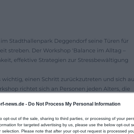
e im Stadthallenpark Deggendorf seine Türen für
eit streben. Der Workshop 'Balance im Alltag –
hkeit, effektive Strategien zur Stressbewältigung
wichtig, einen Schritt zurückzutreten und sich au
kshop richtet sich an Personen jeden Alters, die
 zur Förderung der inneren Ruhe erlernen
rf-news.de -
Do Not Process My Personal Information
Trainer entdecken die Teilnehmer Techniken, die
ener zu bleiben.
to opt-out of the sale, sharing to third parties, or processing of your per
formation for targeted advertising by us, please use the below opt-out s
r selection. Please note that after your opt-out request is processed y