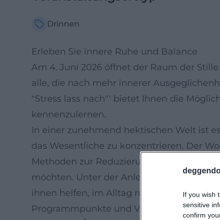
Drinnen
Erleben Sie innere Ruhe und Balance
Am 4. Juni 2026 öffnet der Raum der Still
alle, die nach mehr innerer Ausgeglichenh
"Stress lass nach"' bietet Ihnen die Möglic
kennenzulernen.
In einer zunehmend hektischen Welt ist es 
das Wesentliche zu konzentrieren. Der Wor
Methoden zur Reduzierung von Stress und
deggendo
möchten. Unter der Anleitung erfahrener 
ihnen helfen, im Alltag ruhiger und gelass
If you wish 
sensitive in
Programmpunkte und Vorteile
confirm you