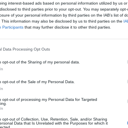
die Ihnen dabei helfen, Stress abzubauen.
eing interest-based ads based on personal information utilized by us or
disclosed to third parties prior to your opt-out. You may separately opt-
onspraktiken, die Sie leicht in Ihren Alltag
losure of your personal information by third parties on the IAB’s list of
. This information may also be disclosed by us to third parties on the
IA
Participants
that may further disclose it to other third parties.
t anderen Teilnehmern, um wertvolle Tipps und
entspannenden Atmosphäre des Raumes der Stille
l Data Processing Opt Outs
zu kommen und mit neuer Energie in das tägliche
o opt-out of the Sharing of my personal data.
In
o opt-out of the Sale of my Personal Data.
In
to opt-out of processing my Personal Data for Targeted
ing.
In
o opt-out of Collection, Use, Retention, Sale, and/or Sharing
ersonal Data that Is Unrelated with the Purposes for which it
lected.