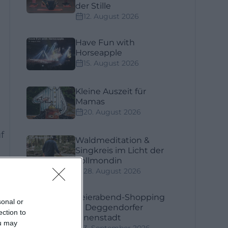
der Stille
12. August 2026
Have Fun with
Horseapple
15. August 2026
Kleine Auszeit für
Mamas
20. August 2026
f
Waldmeditation &
Singkreis im Licht der
Vollmondin
28. August 2026
Feierabend-Shopping
sonal or
in Deggendorfer
ection to
Innenstadt
ou may