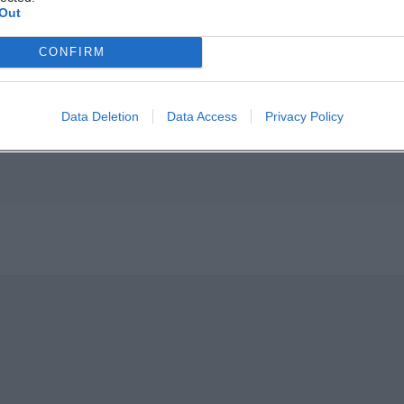
Out
p unavailable
CONFIRM
n in Google Maps
Data Deletion
Data Access
Privacy Policy