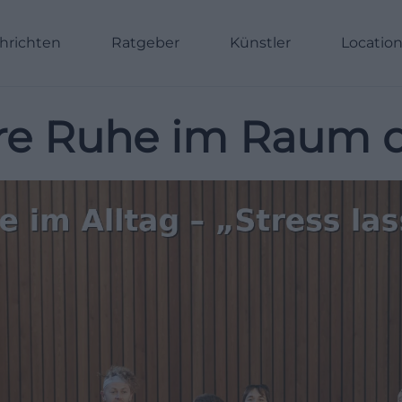
hrichten
Ratgeber
Künstler
Locatio
re Ruhe im Raum de