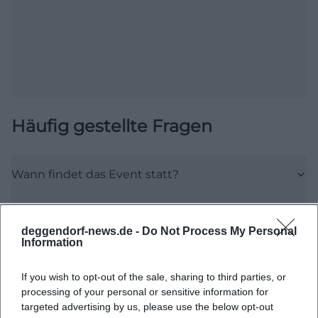
Häufig gestellte Fragen
Wann findet das Event statt?
Wo wird die Veranstaltung abgehalten?
deggendorf-news.de -
Do Not Process My Personal
Information
Worum geht es bei der Veranstaltung?
If you wish to opt-out of the sale, sharing to third parties, or
processing of your personal or sensitive information for
Kostet die Teilnahme etwas?
targeted advertising by us, please use the below opt-out